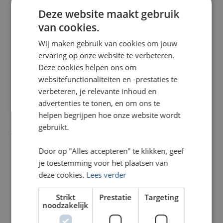
Deze website maakt gebruik
van cookies.
2. Je merk komt professioneel
Wij maken gebruik van cookies om jouw
en innovatief over
ervaring op onze website te verbeteren.
Bedrijven met een LED beursstand stralen
Deze cookies helpen ons om
professionaliteit uit. De verlichting benadrukt je
websitefunctionaliteiten en -prestaties te
grafisch ontwerp en geeft een hoogwaardige
verbeteren, je relevante inhoud en
uitstraling. Dit helpt bij het versterken van je
advertenties te tonen, en om ons te
merkidentiteit
en zorgt voor een consistente
helpen begrijpen hoe onze website wordt
presentatie. Combineer dit met een strak
gebruikt.
textielframe
en jouw stand ziet eruit alsof er een
designbureau aan te pas kwam.
Door op "Alles accepteren" te klikken, geef
je toestemming voor het plaatsen van
deze cookies.
Lees verder
3. De printkwaliteit springt eruit
Strikt
Prestatie
Targeting
noodzakelijk
Bij DisplayGigant gebruiken we speciaal doek dat
perfect samenwerkt met LED-licht. Denk aan
Samba