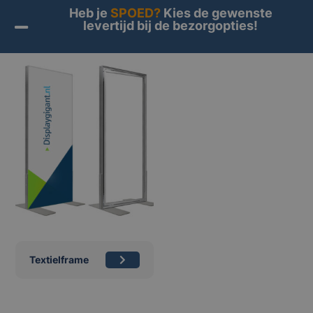
Heb je
SPOED?
Kies de gewenste
levertijd bij de bezorgopties!
Home
/
5 voordelen van een verlichte beurswand
Textielframe