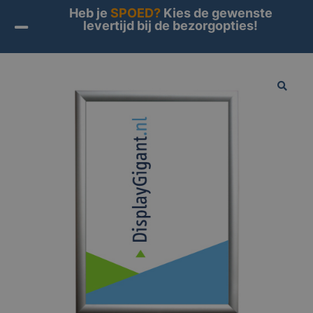
Heb je
SPOED?
Kies de gewenste
levertijd bij de bezorgopties!
Home
/
Producten
/
Binnenreclame
/
Kliklijsten
/ Kliklijst
Melbourne 25mm
🔍