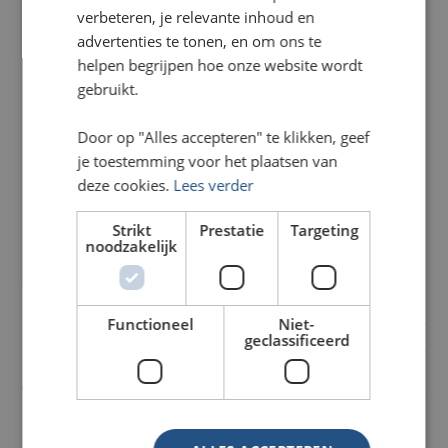
verbeteren, je relevante inhoud en
advertenties te tonen, en om ons te
A1 (59,4 x 84 cm)
helpen begrijpen hoe onze website wordt
gebruikt.
A2 (42 x 59,6 cm)
Door op "Alles accepteren" te klikken, geef
A3 (29,7 x 42 cm)
je toestemming voor het plaatsen van
deze cookies.
Lees verder
A4 (21 x 29,7 cm)
Strikt
Prestatie
Targeting
B2 (50 x 70 cm)
noodzakelijk
Functioneel
Niet-
Product totaal
€
28,00
geclassificeerd
Opties totaal
€
0,00
Totaal excl. btw
€
28,00