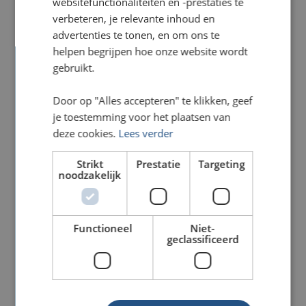
websitefunctionaliteiten en -prestaties te
verbeteren, je relevante inhoud en
Beursbalies vormen het centrale punt van iedere
advertenties te tonen, en om ons te
beursstand. Hier maakt u namelijk het eerste
helpen begrijpen hoe onze website wordt
contact met potentiële klanten. Daarom bepaalt
gebruikt.
een professionele balie direct de uitstraling van
uw merk.
Door op "Alles accepteren" te klikken, geef
Wilt u bezoekers ontvangen, producten
je toestemming voor het plaatsen van
presenteren of leads verzamelen? Dan zijn
deze cookies.
Lees verder
kwalitatieve beursbalies onmisbaar. In
combinatie met een sterke beurswand en slimme
Strikt
Prestatie
Targeting
noodzakelijk
aankleding zorgt u voor maximale zichtbaarheid
op iedere beursvloer.
Functioneel
Niet-
geclassificeerd
Waarom beursbalies
essentieel zijn voor uw
beursstand inrichting