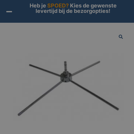
Heb je
SPOED?
Kies de gewenste
levertijd bij de bezorgopties!
Home
/
Producten
/
Vlaggen
/
Beachvlag accessoires
/
Luxe kruisvoet
🔍