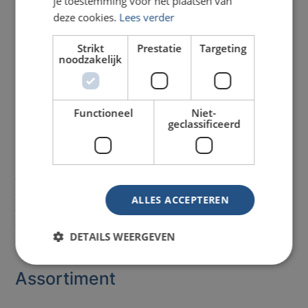
je toestemming voor het plaatsen van
deze cookies.
Lees verder
Strikt
Prestatie
Targeting
noodzakelijk
Functioneel
Niet-
geclassificeerd
Onze service
Laagste
prijzen
Spoed levering
mogelijk
ALLES ACCEPTEREN
Direct
telefonisch advies
Betaling op rekening
mogelijk
DETAILS WEERGEVEN
Vaste contactpersonen
Assortiment