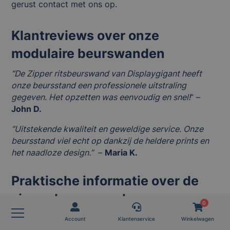
gerust contact met ons op.
Klantreviews over onze
modulaire beurswanden
“De Zipper ritsbeurswand van Displaygigant heeft
onze beursstand een professionele uitstraling
gegeven. Het opzetten was eenvoudig en snel!
” –
John D.
“Uitstekende kwaliteit en geweldige service. Onze
beursstand viel echt op dankzij de heldere prints en
het naadloze design.”
–
Maria K.
Praktische informatie over de
zipper beurswand
0
Een zipper beurswand opzetten is eenvoudig. Het
Account
Klantenservice
Winkelwagen