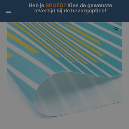
Heb je
SPOED?
Kies de gewenste
levertijd bij de bezorgopties!
Home
/
Producten
/
Materialen
/
Doek
/ Samba UV (24h)
🔍