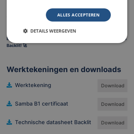
🔎 Ontdek ook onze andere
doeken
, zoals
spandoeken
,
mesh doeken
en
blockout
doeken
, die elk geschikt zijn voor
ALLES ACCEPTEREN
diverse reclame- en presentatiedoeleinden.
DETAILS WEERGEVEN
Breng je visuals tot leven en laat je merk stralen met Samba
Backlit! 🚀
Werktekeningen en downloads
Werktekening
Download
Samba B1 certificaat
Download
Technische datasheet Backlit
Download