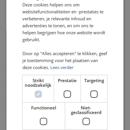
Deze cookies helpen ons om
in beurshallen, showrooms en andere openbare ruimtes.
websitefunctionaliteiten en -prestaties te
Samba Backlit is onderdeel van een uitgebreide collectie
verbeteren, je relevante inhoud en
displaymaterialen, speciaal ontworpen voor
beurzen,
advertenties te tonen, en om ons te
evenementen en indoor reclame
. Met zijn premium
helpen begrijpen hoe onze website wordt
uitstraling en veelzijdigheid is het de perfecte keuze voor
gebruikt.
hoogwaardige visuele communicatie.
Door op "Alles accepteren" te klikken, geef
je toestemming voor het plaatsen van
Conclusie: De ultieme keuze
deze cookies.
Lees verder
voor verlichte displays
Strikt
Prestatie
Targeting
Samba Backlit is dé standaard voor verlichte frames en
noodzakelijk
lichtbakken dankzij zijn uitmuntende kleurweergave,
kreukvrije eigenschappen en vuilafstotende technologie. Of
je nu een
beursstand, winkelpresentatie of
Functioneel
Niet-
reclamecampagne
hebt, dit doek biedt een duurzame en
geclassificeerd
kostenefficiënte oplossing met een ongeëvenaarde
uitstraling.