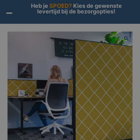
Heb je
SPOED?
Kies de gewenste
levertijd bij de bezorgopties!
Home
/
Producten
/
Interieur
/
Kantoor
/ Akoestische
Scheidingswand
🔍