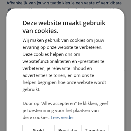
Afhankelijk van jouw situatie kies je een vaste of verrijdbare
uitvoering. Wanneer teams regelmatig wisselen van plek, is
een verrijdbare akoestische roomdivider bijzonder praktisch.
Deze website maakt gebruik
Je verplaatst het paneel eenvoudig en past de indeling
van cookies.
direct aan.
Wij maken gebruik van cookies om jouw
Daarentegen is een vrijstaande variant ideaal wanneer je een
ervaring op onze website te verbeteren.
vaste zone wilt creëren, bijvoorbeeld tussen bureaus of bij
Deze cookies helpen ons om
een overlegplek. Hierdoor blijft de inrichting flexibel, terwijl
websitefunctionaliteiten en -prestaties te
rust en privacy behouden blijven.
verbeteren, je relevante inhoud en
Dubbelzijdig bedrukt: bedrukte
advertenties te tonen, en om ons te
helpen begrijpen hoe onze website wordt
scheidingswand kantoor
gebruikt.
Naast functionaliteit biedt deze bedrukte scheidingswand
Door op "Alles accepteren" te klikken, geef
kantoor ook communicatieve meerwaarde. Beide zijden
je toestemming voor het plaatsen van
kunnen namelijk worden voorzien van een eigen ontwerp.
deze cookies.
Lees verder
Hierdoor fungeert de
akoestische scheidingswand kantoor
niet alleen als akoestisch scherm, maar ook als visueel
Strikt
Prestatie
Targeting