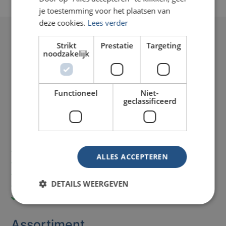
je toestemming voor het plaatsen van
deze cookies.
Lees verder
Strikt
Prestatie
Targeting
noodzakelijk
Functioneel
Niet-
geclassificeerd
Onze service
Laagste
prijzen
ALLES ACCEPTEREN
Spoed levering
mogelijk
Direct
telefonisch advies
DETAILS WEERGEVEN
Betaling op rekening
mogelijk
Vaste contactpersonen
Assortiment