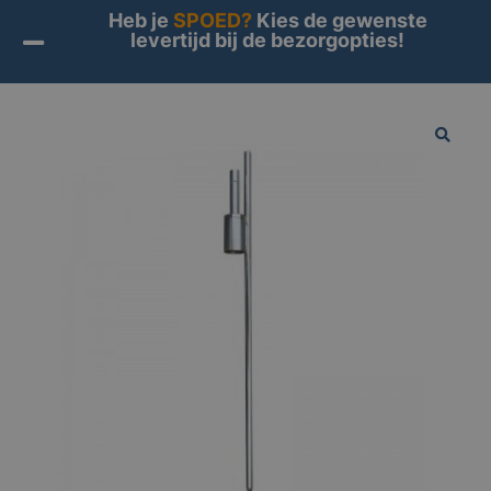
Heb je
SPOED?
Kies de gewenste
levertijd bij de bezorgopties!
Home
/
Producten
/
Vlaggen
/
Beachvlag accessoires
/
Grondpin
🔍