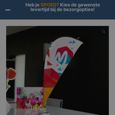
Heb je
SPOED?
Kies de gewenste
levertijd bij de bezorgopties!
Home
/
Producten
/
Accessoires
/
> Vlaggen
/ Beachvlag
Mini
🔍