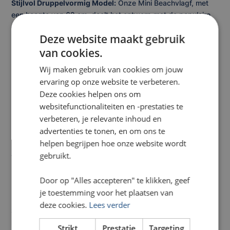
Stijlvol Druppelvormig Model:
Onze Mini Beachvlagf, met
een hoogte van 62 cm, deelt het ontwerp met de populaire
dropvlag. Deze druppelvorm biedt extra ruimte om je
Deze website maakt gebruik
promotieboodschap op te laten vallen. Gebruik ons handige
template voor een perfect ontwerpresultaat.
van cookies.
Stevige Ondersteuning:
Onze Mini Beachvlag wordt
Wij maken gebruik van cookies om jouw
geleverd met een solide standaard, compleet met een tunnel
ervaring op onze website te verbeteren.
en koord voor een stabiele bevestiging. De stok is elegant
Deze cookies helpen ons om
zwart, terwijl het voetje een zilverkleurige afwerking heeft.
websitefunctionaliteiten en -prestaties te
Dankzij het zorgvuldige gewichtsontwerp blijft de Mini
verbeteren, je relevante inhoud en
Beachvlag stevig staan, zelfs bij winderige omstandigheden.
advertenties te tonen, en om ons te
Kies voor de Mini Beachvlag en maak indruk met jouw
helpen begrijpen hoe onze website wordt
promotie-uitingen, waar je ook bent. Met zijn compacte
gebruikt.
formaat en opvallende design, is deze vlag de perfecte
metgezel voor jouw marketingbehoeften. Creëer vandaag
Door op "Alles accepteren" te klikken, geef
nog een blijvende indruk met onze Mini Beachvlag!
je toestemming voor het plaatsen van
deze cookies.
Lees verder
Specificaties van de Mini Beachvlag
Materiaal:
Vervaardigd uit duurzaam Flag Longlife-materiaal
Strikt
Prestatie
Targeting