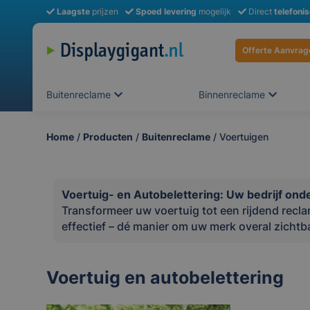
Laagste
prijzen
Spoed levering
mogelijk
Direct
telefoni
Offerte Aanvrag
Buitenreclame
Binnenreclame
Home
/
Producten
/
Buitenreclame
/ Voertuigen
Voertuig- en Autobelettering: Uw bedrijf ond
Transformeer uw voertuig tot een rijdend rec
effectief – dé manier om uw merk overal zichtb
Voertuig en autobelettering