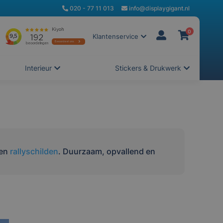
020 - 77 11 013
info@displaygigant.nl
0
Klantenservice
Interieur
Stickers & Drukwerk
en
rallyschilden
. Duurzaam, opvallend en