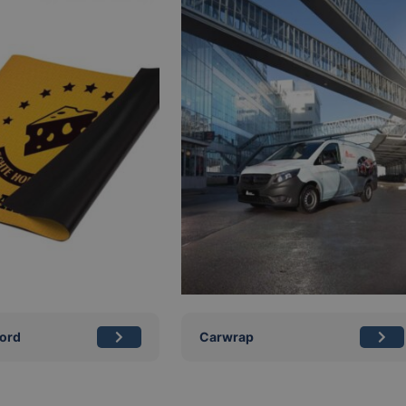
ord
Carwrap