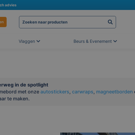
sch advies
en
Vlaggen
Beurs & Evenement
erweg in de spotlight
lamebord met onze
autostickers
,
carwraps
,
magneetborden
aar te maken.