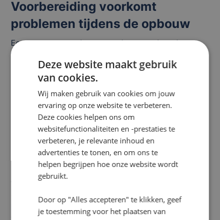
Voorbereiding voorkomt
problemen tijdens de opbouw
Een evenement opbouwen gebeurt vaak onder
tijdsdruk. Wanneer pas op locatie blijkt dat reclame-
Deze website maakt gebruik
uitingen niet voldoen aan de voorwaarden, levert dat
van cookies.
onnodige vertraging op.
Wij maken gebruik van cookies om jouw
Daarom is het verstandig om vooraf contact te
ervaring op onze website te verbeteren.
houden met vergunningverleners, terreinbeheerders
Deze cookies helpen ons om
en leveranciers van hekwerkreclame. Zo kunnen
websitefunctionaliteiten en -prestaties te
eventuele aanpassingen op tijd worden
verbeteren, je relevante inhoud en
doorgevoerd.
advertenties te tonen, en om ons te
Ook duidelijke afspraken over afmetingen,
helpen begrijpen hoe onze website wordt
materiaalgebruik en plaatsing helpen om problemen
gebruikt.
te voorkomen. Organisaties investeren daarom
steeds vaker in manieren om hun
hekwerk
Door op "Alles accepteren" te klikken, geef
professioneel en reclameproof te maken
zonder
je toestemming voor het plaatsen van
dat veiligheid of regelgeving in het gedrang komt.