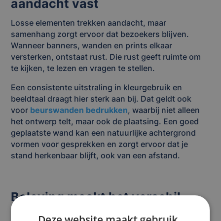
aandacht vast
Losse elementen trekken aandacht, maar
samenhang zorgt ervoor dat bezoekers blijven.
Wanneer banners, wanden en prints elkaar
versterken, ontstaat rust. Die rust geeft ruimte om
te kijken, te lezen en vragen te stellen.
Een consistente uitstraling in kleurgebruik en
beeldtaal draagt hier sterk aan bij. Dat geldt ook
voor
beurswanden bedrukken
, waarbij niet alleen
het ontwerp telt, maar ook de plaatsing. Een goed
geplaatste wand kan een natuurlijke achtergrond
vormen voor gesprekken en zorgt ervoor dat je
stand herkenbaar blijft, ook van een afstand.
Beleving maakt het verschil
tussen kijken en blijven
Deze website maakt gebruik