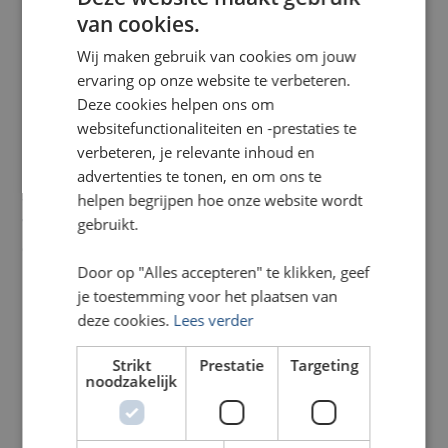
van cookies.
Mensen blijven langer op plekken waar iets te
beleven valt. Dat hoeft niet groots te zijn. Soms zit
Wij maken gebruik van cookies om jouw
beleving in kleine details: een prettige lichtval,
ervaring op onze website te verbeteren.
materiaal dat fijn aanvoelt of beelden die aansluiten
Deze cookies helpen ons om
bij de doelgroep.
websitefunctionaliteiten en -prestaties te
verbeteren, je relevante inhoud en
Beleving ontstaat ook door interactie. Denk aan een
advertenties te tonen, en om ons te
demo, een product dat je kunt aanraken of een
helpen begrijpen hoe onze website wordt
visueel element dat nieuwsgierigheid oproept.
gebruikt.
Wanneer de aankleding inspeelt op zintuigen, wordt
de stand meer dan een plek om informatie te halen.
Het wordt een ervaring.
Door op "Alles accepteren" te klikken, geef
je toestemming voor het plaatsen van
deze cookies.
Lees verder
Comfort zorgt voor langere
Strikt
Prestatie
Targeting
noodzakelijk
gesprekken
Comfort wordt vaak onderschat bij