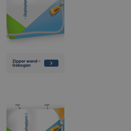
Zipper wand –
Gebogen