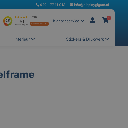
020 - 77 11 013
info@displaygigant.nl
0
Klantenservice
Interieur
Stickers & Drukwerk
elframe