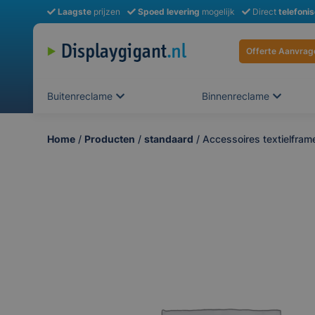
Laagste
prijzen
Spoed levering
mogelijk
Direct
telefoni
Offerte Aanvrag
Buitenreclame
Binnenreclame
Home
/
Producten
/
standaard
/ Accessoires textielfram