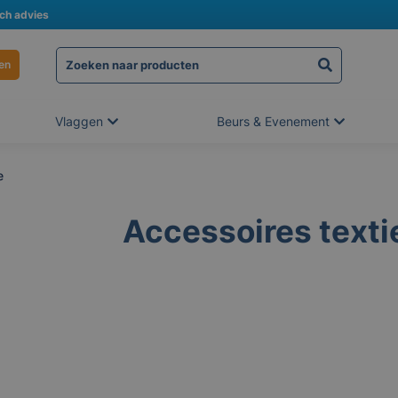
sch advies
en
Vlaggen
Beurs & Evenement
e
Accessoires texti