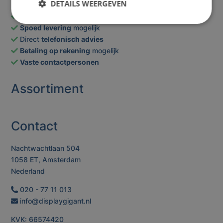
DETAILS WEERGEVEN
Laagste
prijzen
Spoed levering
mogelijk
Direct
telefonisch advies
Betaling op rekening
mogelijk
Vaste contactpersonen
Assortiment
Contact
Nachtwachtlaan 504
1058 ET, Amsterdam
Nederland
020 - 77 11 013
info@displaygigant.nl
KVK: 66574420