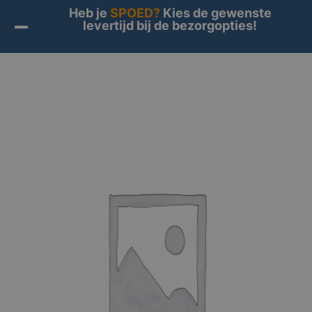
Heb je
SPOED?
Kies de gewenste
levertijd bij de bezorgopties!
Home
/
Producten
/
standaard
/ Pixlip item