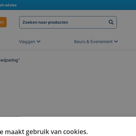
sch advies
en
Vlaggen
Beurs & Evenement
wijzering”
e maakt gebruik van cookies.