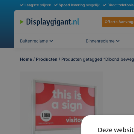
Laagste
prijzen
Spoed levering
mogelijk
Direct
telefoni
Offerte Aanvrag
Buitenreclame
Binnenreclame
Home
/
Producten
/ Producten getagged “Dibond beweg
Deze websit