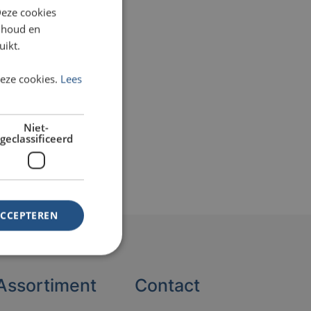
Deze cookies
inhoud en
uikt.
deze cookies.
Lees
Niet-
geclassificeerd
ACCEPTEREN
Assortiment
Contact