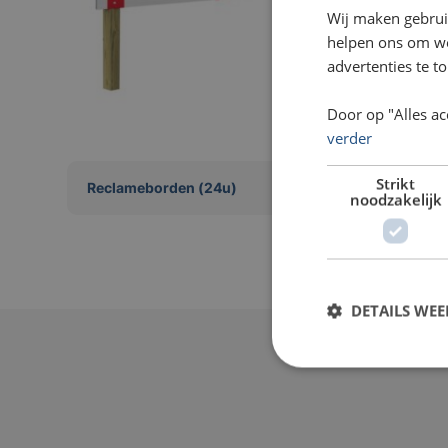
Wij maken gebrui
helpen ons om web
advertenties te t
Door op "Alles ac
verder
Strikt
Reclameborden (24u)
noodzakelijk
DETAILS WE