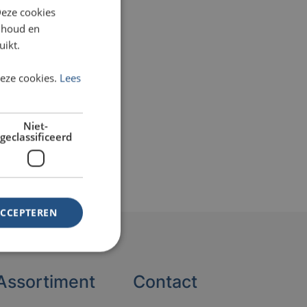
Deze cookies
inhoud en
uikt.
deze cookies.
Lees
Niet-
geclassificeerd
ACCEPTEREN
Assortiment
Contact