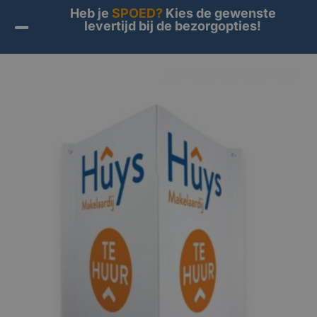
Heb je
SPOED?
Kies de gewenste
levertijd bij de bezorgopties!
Home
/
Producten
/ Producten getagged “makelaarsbord
bedrukken”