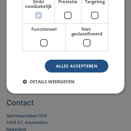
Strikt
Prestatie
Targeting
noodzakelijk
Onze service
Functioneel
Niet-
geclassificeerd
Laagste
prijzen
Spoed levering
mogelijk
Direct
telefonisch advies
Betaling op rekening
mogelijk
Vaste contactpersonen
ALLES ACCEPTEREN
Assortiment
DETAILS WEERGEVEN
Contact
Nachtwachtlaan 504
1058 ET, Amsterdam
Nederland