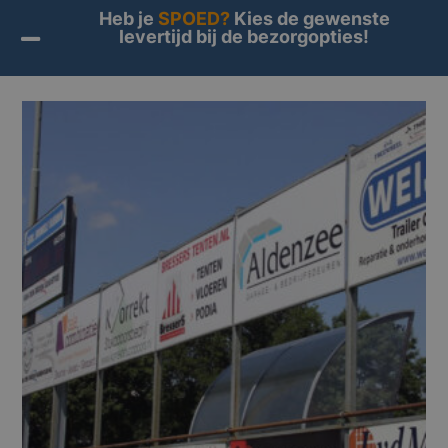
Heb je
SPOED?
Kies de gewenste
levertijd bij de bezorgopties!
Home
/
Producten
/ Producten getagged “reclamebord
sportveld”