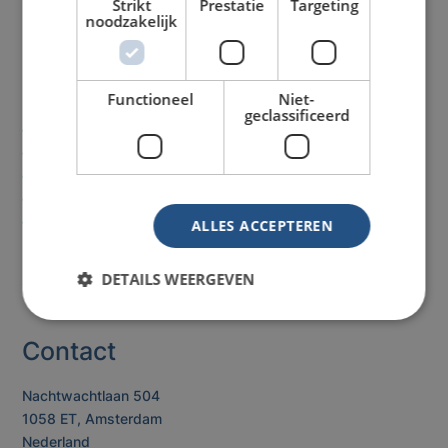
Strikt
Prestatie
Targeting
noodzakelijk
Onze service
Functioneel
Niet-
geclassificeerd
Laagste
prijzen
Spoed levering
mogelijk
Direct
telefonisch advies
Betaling op rekening
mogelijk
Vaste contactpersonen
ALLES ACCEPTEREN
Assortiment
DETAILS WEERGEVEN
Contact
Nachtwachtlaan 504
1058 ET, Amsterdam
Nederland