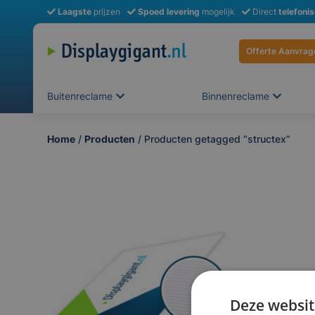
Laagste
prijzen
Spoed levering
mogelijk
Direct
telefoni
Offerte Aanvrag
Buitenreclame
Binnenreclame
Home
/
Producten
/ Producten getagged “structex”
Deze websit