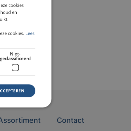
Deze cookies
inhoud en
uikt.
deze cookies.
Lees
Niet-
geclassificeerd
ACCEPTEREN
Assortiment
Contact