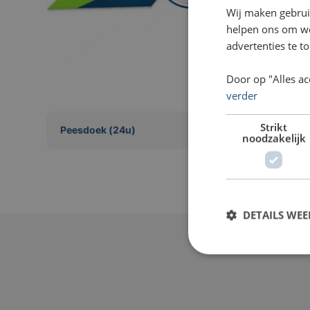
Wij maken gebrui
helpen ons om web
advertenties te t
Door op "Alles ac
verder
Strikt
Peesdoek (24u)
noodzakelijk
DETAILS WE