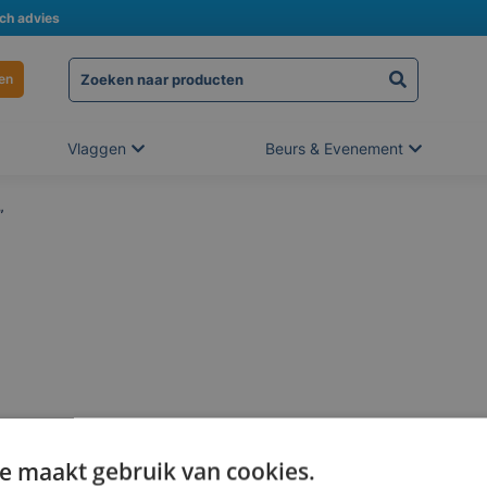
sch advies
en
Vlaggen
Beurs & Evenement
”
e maakt gebruik van cookies.