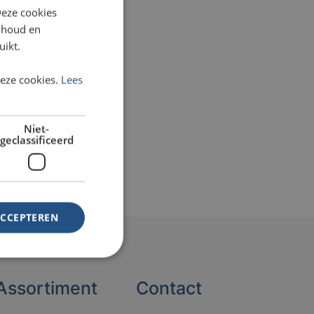
Deze cookies
inhoud en
uikt.
deze cookies.
Lees
Niet-
geclassificeerd
ACCEPTEREN
Assortiment
Contact