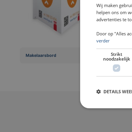
Wij maken gebrui
helpen ons om web
advertenties te t
Door op "Alles ac
verder
Strikt
Makelaarsbord
noodzakelijk
DETAILS WE