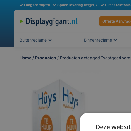
Laagste
prijzen
Spoed levering
mogelijk
Direct
telefoni
Offerte Aanvrag
Buitenreclame
Binnenreclame
Home
/
Producten
/ Producten getagged “vastgoedbord
Deze websit