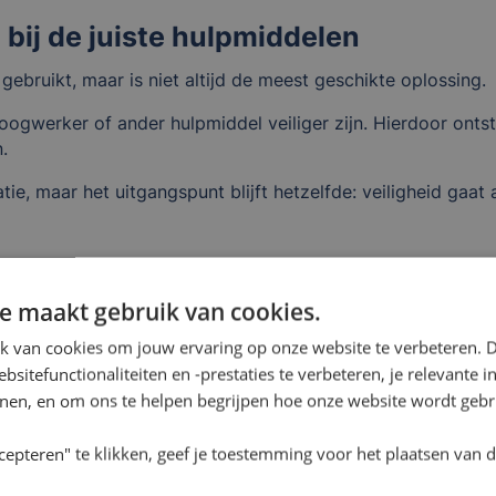
 bij de juiste hulpmiddelen
ebruikt, maar is niet altijd de meest geschikte oplossing.
oogwerker of ander hulpmiddel veiliger zijn. Hierdoor ontst
.
e, maar het uitgangspunt blijft hetzelfde: veiligheid gaat a
n vóór aanvang van het evenement
e maakt gebruik van cookies.
 dat het werk klaar is.
k van cookies om jouw ervaring op onze website te verbeteren. 
gmaals te controleren voordat bezoekers worden toegelate
sitefunctionaliteiten en -prestaties te verbeteren, je relevante 
onen, en om ons te helpen begrijpen hoe onze website wordt gebr
ntroles vaak opgenomen in een bredere veiligheidsronde wa
cepteren" te klikken, geef je toestemming voor het plaatsen van 