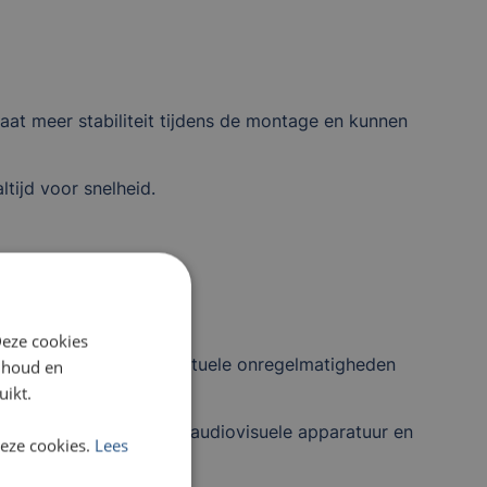
aat meer stabiliteit tijdens de montage en kunnen
ltijd voor snelheid.
Deze cookies
n. Hierdoor kunnen eventuele onregelmatigheden
inhoud en
uikt.
arbij ook verlichting, audiovisuele apparatuur en
deze cookies.
Lees