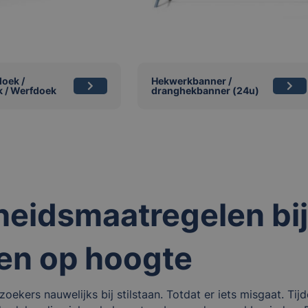
oek /
Hekwerkbanner /
 / Werfdoek
dranghekbanner (24u)
gheidsmaatregelen bi
en op hoogte
ekers nauwelijks bij stilstaan. Totdat er iets misgaat. T