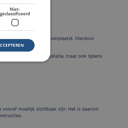
Niet-
geclassificeerd
 materialen regelmatig verplaatst. Hierdoor
ACCEPTEREN
vig moet zijn bij installatie, maar ook tijdens
vooraf moeilijk zichtbaar zijn. Het is daarom
structies.