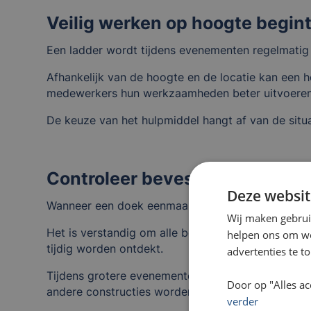
Veilig werken op hoogte begint
Een ladder wordt tijdens evenementen regelmatig g
Afhankelijk van de hoogte en de locatie kan een h
medewerkers hun werkzaamheden beter uitvoeren
De keuze van het hulpmiddel hangt af van de situati
Controleer bevestigingspunte
Deze websit
Wanneer een doek eenmaal hangt, betekent dat niet
Wij maken gebrui
Het is verstandig om alle bevestigingspunten no
helpen ons om web
tijdig worden ontdekt.
advertenties te t
Tijdens grotere evenementen worden dergelijke co
Door op "Alles ac
andere constructies worden gecontroleerd.
verder