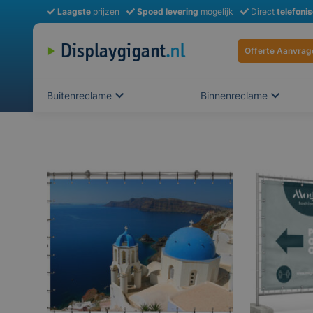
Laagste
prijzen
Spoed levering
mogelijk
Direct
telefoni
Offerte Aanvrag
Buitenreclame
Binnenreclame