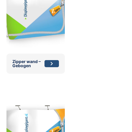
Zipper wand –
Gebogen