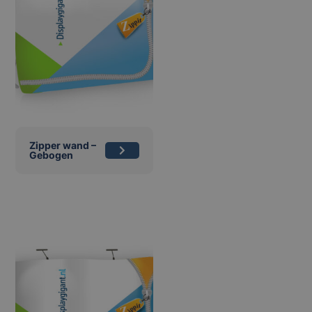
Zipper wand –
Gebogen