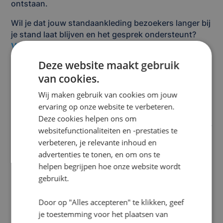
ontstaan.
Wil je dat jouw standaankleding bezoekers langer bij
je stand laat blijven en het gesprek ondersteunt?
Vraag dan een offerte aan
en ontdek hoe jouw
stand beter kan aansluiten bij je doelen.
Deze website maakt gebruik
van cookies.
Veelgestelde vragen (FAQ)
Wij maken gebruik van cookies om jouw
ervaring op onze website te verbeteren.
Deze cookies helpen ons om
websitefunctionaliteiten en -prestaties te
Hoe zorgt standaankleding ervoor
verbeteren, je relevante inhoud en
advertenties te tonen, en om ons te
dat bezoekers langer bij je stand
helpen begrijpen hoe onze website wordt
blijven?
gebruikt.
Standaankleding bepaalt hoe uitnodigend en
Door op "Alles accepteren" te klikken, geef
overzichtelijk je stand aanvoelt. Wanneer
je toestemming voor het plaatsen van
bezoekers direct begrijpen wat je aanbiedt en